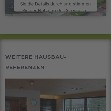
Sie die Details durch und stimmen
Sie der Nutzung des Service zu,
um dieses Video anzusehen.
Mehr Informationen
Akzeptieren
powered by
Usercentrics Consent
WEITERE HAUSBAU-
Management Platform
&
eRecht24
REFERENZEN